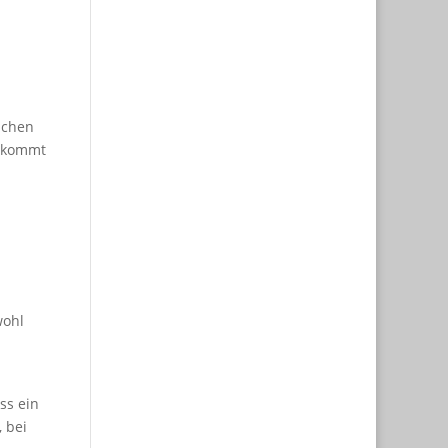
ichen
f kommt
wohl
ss ein
 bei