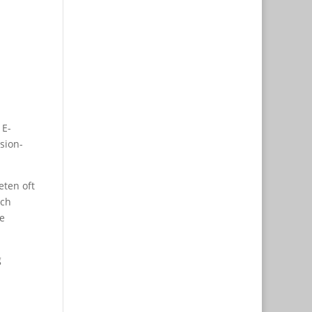
 E-
sion-
eten oft
uch
e
g