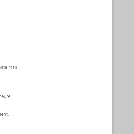
ollte man
 heute
teht.