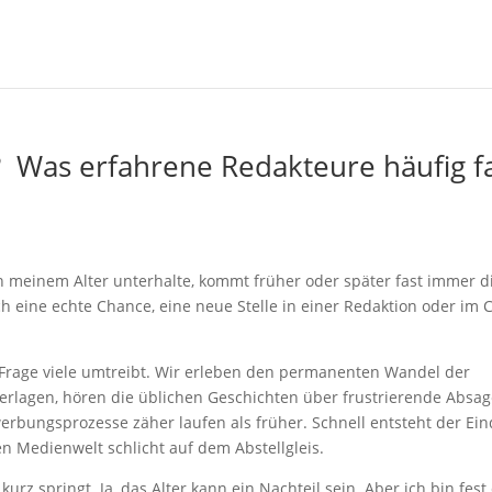
? Was erfahrene Redakteure häufig f
n meinem Alter unterhalte, kommt früher oder später fast immer d
h eine echte Chance, eine neue Stelle in einer Redaktion oder im 
 Frage viele umtreibt. Wir erleben den permanenten Wandel der
Verlagen, hören die üblichen Geschichten über frustrierende Absa
erbungsprozesse zäher laufen als früher. Schnell entsteht der Ein
en Medienwelt schlicht auf dem Abstellgleis.
kurz springt. Ja, das Alter kann ein Nachteil sein. Aber ich bin fes