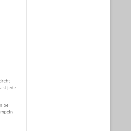
 dreht
Fast jede
n bei
rempeln