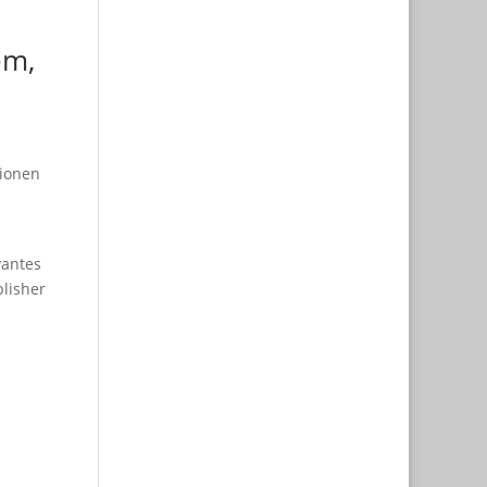
em,
sionen
vantes
blisher