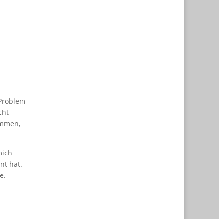
 Problem
cht
sammen,
mich
nt hat.
e.