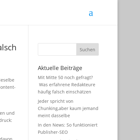
alsch
Aktuelle Beiträge
Mit Mitte 50 noch gefragt?
ieselbe
Was erfahrene Redakteure
Content-
häufig falsch einschätzen
Jeder spricht von
Chunking,aber kaum jemand
gen und
meint dasselbe
druck:
In den News: So funktioniert
Publisher-SEO
t davon