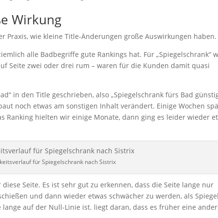
ße Wirkung
er Praxis, wie kleine Title-Änderungen große Auswirkungen haben.
ziemlich alle Badbegriffe gute Rankings hat. Für „Spiegelschrank“ 
auf Seite zwei oder drei rum – waren für die Kunden damit quasi
d“ in den Title geschrieben, also „Spiegelschrank fürs Bad günsti
aut noch etwas am sonstigen Inhalt verändert. Einige Wochen spä
as Ranking hielten wir einige Monate, dann ging es leider wieder e
keitsverlauf für Spiegelschrank nach Sistrix
 diese Seite. Es ist sehr gut zu erkennen, dass die Seite lange nur
schießen und dann wieder etwas schwächer zu werden, als Spiege
 lange auf der Null-Linie ist. liegt daran, dass es früher eine ande