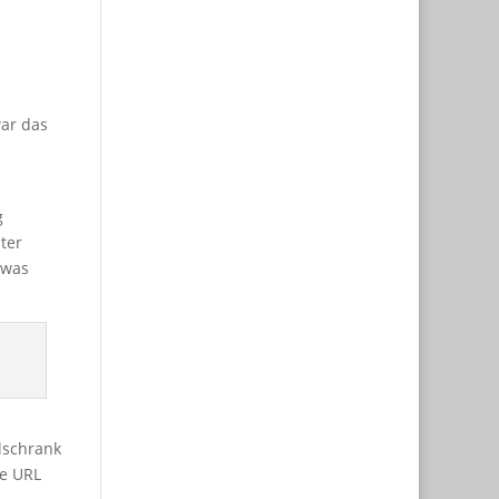
war das
g
ter
twas
lschrank
re URL