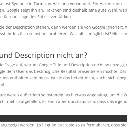
h selbst Symbole in Form von Häkchen verwendet. Ein Haken kann
n. Google zeigt ihn an. Häkchen sind deshalb eine gute Wahl, weil
e Kernaussage des Satzes verstärken.
e der Description stehen, dann werden sie von Google ignoriert. 
ihr letztlich selbst ausprobieren. Was alles möglich ist? Hier ein
und Description nicht an?
 Frage auf, warum Google Title und Description nicht so anzeigt, 
ogle dem User das bestmögliche Resultat präsentieren möchte. Daz
tion enthalten sein muss. Ist sie das bei dir nicht, sucht sich Goog
mt.
 kurz waren außerdem selbständig noch etwas angehängt, um die Ze
t nicht mehr aufgefallen. Es kann aber durchaus sein, dass das irge
angezeigt werden. Es liegt an euch, sie so zu formulieren, dass sie