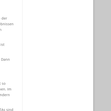
– der
gebnissen
m
ist
. Dann
t so
ben. Im
ondern
TAs sind