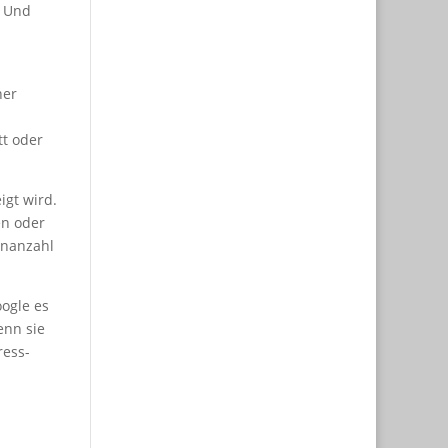
. Und
her
tt oder
igt wird.
en oder
enanzahl
oogle es
enn sie
ress-