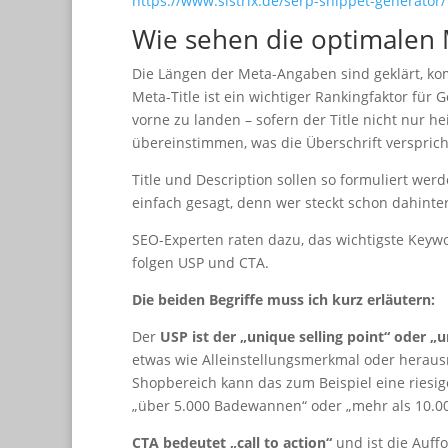
https://www.sistrix.de/serp-snippet-generator/
Wie sehen die optimalen
Die Längen der Meta-Angaben sind geklärt, komm
Meta-Title ist ein wichtiger Rankingfaktor für 
vorne zu landen – sofern der Title nicht nur h
übereinstimmen, was die Überschrift versprich
Title und Description sollen so formuliert werd
einfach gesagt, denn wer steckt schon dahinter
SEO-Experten raten dazu, das wichtigste Keywo
folgen USP und CTA.
Die beiden Begriffe muss ich kurz erläutern:
Der
USP ist der „unique selling point“ oder „u
etwas wie Alleinstellungsmerkmal oder heraus
Shopbereich kann das zum Beispiel eine riesig
„über 5.000 Badewannen“ oder „mehr als 10.0
CTA bedeutet „call to action“
und ist die Auff