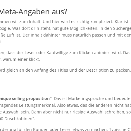
 Meta-Angaben aus?
en wir zum Inhalt. Und hier wird es richtig kompliziert. Klar ist 
Google. Was dort drin steht, hat gute Möglichkeiten, in den Sucher
eiße Luft ist. Der Inhalt dahinter muss natürlich passen und mit de
t.
en, dass der Leser oder Kaufwillige zum Klicken animiert wird. Das 
, warum einer klickt.
rd gleich an den Anfang des Titles und der Description zu packen
nique selling proposition“
. Das ist Marketingsprache und bedeute
ragendes Leistungsmerkmal. Also etwas, das die anderen nicht ha
e Auswahl sein. Dann aber nicht nur riesige Auswahl schreiben, s
00 Duschkabinen“.
orderung für den Kunden oder Leser, etwas zu machen. Typische C