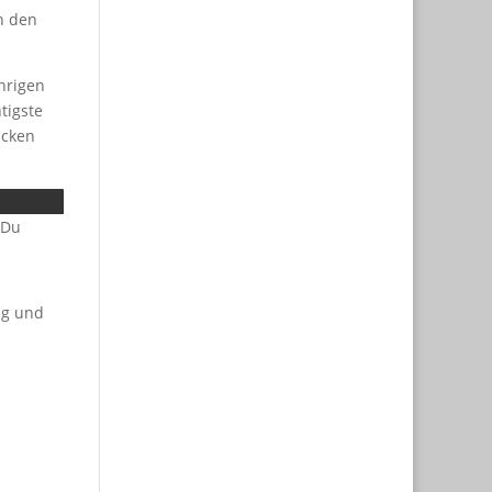
In den
ährigen
tigste
acken
 Du
ng und