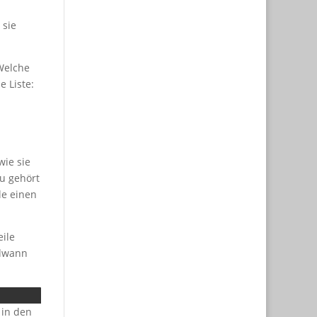
 sie
Welche
e Liste:
wie sie
u gehört
le einen
ile
ndwann
 in den