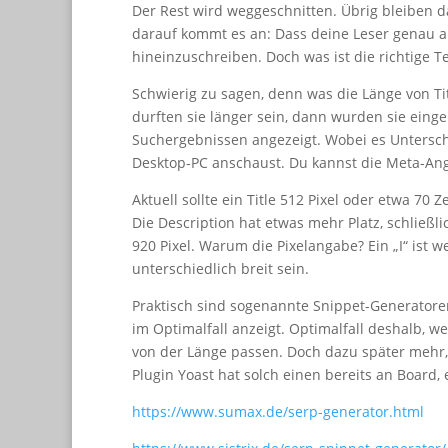
Der Rest wird weggeschnitten. Übrig bleiben d
darauf kommt es an: Dass deine Leser genau auf 
hineinzuschreiben. Doch was ist die richtige T
Schwierig zu sagen, denn was die Länge von Tit
durften sie länger sein, dann wurden sie eing
Suchergebnissen angezeigt. Wobei es Unterschi
Desktop-PC anschaust. Du kannst die Meta-Anga
Aktuell sollte ein Title 512 Pixel oder etwa 70
Die Description hat etwas mehr Platz, schließl
920 Pixel. Warum die Pixelangabe? Ein „I“ ist 
unterschiedlich breit sein.
Praktisch sind sogenannte Snippet-Generatoren.
im Optimalfall anzeigt. Optimalfall deshalb, we
von der Länge passen. Doch dazu später mehr,
Plugin Yoast hat solch einen bereits an Board,
https://www.sumax.de/serp-generator.html