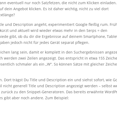
ann eventuell nur noch Satzfetzen, die nicht zum Klicken einladen
dein Angebot klicken. Es ist daher wichtig, nicht zu viel dort
extlänge?
le und Description angeht, experimentiert Google fleißig rum. Frü
ekürzt und aktuell wird wieder etwas mehr in den Serps = den
ede gibt, ob du dir die Ergebnisse auf deinem Smartphone, Table
ben jedoch nicht für jedes Gerät separat pflegen.
 Zeichen lang sein, damit er komplett in den Suchergebnissen angeze
ich werden zwei Zeilen angezeigt. Das entspricht in etwa 155 Zeich
wesentlich schmaler als ein „W“. So können Sätze mit gleicher Zeich
 Dort trägst Du Title und Description ein und siehst sofort, wie G
il nicht generell Title und Description angezeigt werden – selbst w
 zurück zu den Snippet-Generatoren. Das bereits erwähnte WordP
 es gibt aber noch andere. Zum Beispiel: