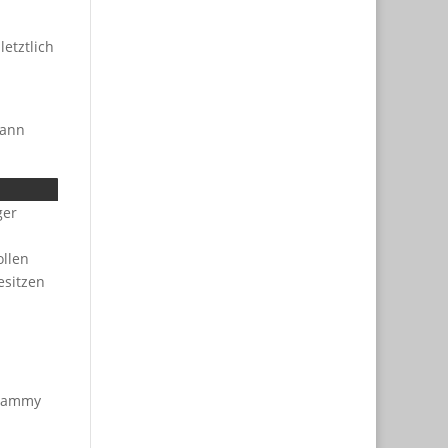
etztlich
dann
ger
ollen
esitzen
spammy