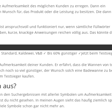
ie Aufmerksamkeit des möglichen Kunden zu erregen. Dann ein
 Wunsch für, das Produkt oder die Leistung zu besitzen. Die dann l
 ist anspruchsvoll und funktioniert nur, wenn sämtliche Füllwörter
ben, kurze, knackige Anweisungen reichen völlig aus. Das könnte 
tandard, Kaldewei, V&B ✓ Bis 60% günstiger ✓Jetzt beim Testsie
ufmerksamkeit deiner Kunden. Er erfährt, dass die Wannen von t
uch noch so viel günstiger, der Wunsch solch eine Badewanne zu b
im Testsieger kaufen.
n aus?
ss in den Suchergebnissen mit allerlei Symbolen um Aufmerksamkeit
ast du nicht gesehen. In meinen Augen sieht das häufig ziemlich 
viele Symbole schon gar nicht mehr an.