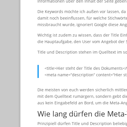
Informationen über den Inhalt der Seite geben
Die Keywords möchte ich außen vor lassen, da
damit noch beeinflussen, für welche Stichwört
missbraucht wurde, ignoriert Google diese Ang
Wichtig ist zudem zu wissen, dass der Title Einf
die Hauptaufgabe, den User vom Angebot der Se
Title und Description stehen im Quelltext im
<title>Hier steht der Title des Dokuments</t
<meta name=“description“ content=“Hier st
Die meisten von euch werden sicherlich mittle
mit dem Quelltext rumärgern, sondern gebt di
aus kein Eingabefeld an Bord, um die Meta-Ang
Wie lang dürfen die Meta-
Prinzipiell dürfen Title und Description belieb