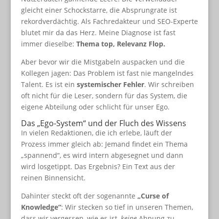
gleicht einer Schockstarre, die Absprungrate ist
rekordverdächtig. Als Fachredakteur und SEO-Experte
blutet mir da das Herz. Meine Diagnose ist fast
immer dieselbe:
Thema top, Relevanz Flop.
Aber bevor wir die Mistgabeln auspacken und die
Kollegen jagen: Das Problem ist fast nie mangelndes
Talent. Es ist ein
systemischer Fehler
. Wir schreiben
oft nicht für die Leser, sondern für das System, die
eigene Abteilung oder schlicht für unser Ego.
Das „Ego-System“ und der Fluch des Wissens
In vielen Redaktionen, die ich erlebe, läuft der
Prozess immer gleich ab: Jemand findet ein Thema
„spannend“, es wird intern abgesegnet und dann
wird losgetippt. Das Ergebnis? Ein Text aus der
reinen Binnensicht.
Dahinter steckt oft der sogenannte
„Curse of
Knowledge“
: Wir stecken so tief in unseren Themen,
dass wir vergessen, wie es ist,
keine
Ahnung zu